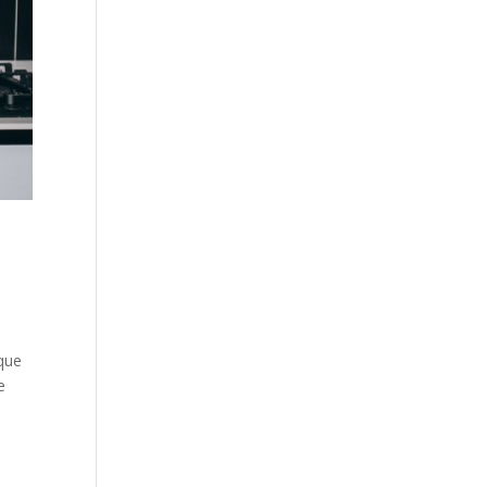
 que
e