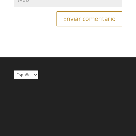
Elegir
un
idioma